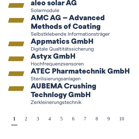
aleo solar AG
Solarmodule
AMC AG – Advanced
Methods of Coating
Selbstklebende Informationsträger
Appmatics GmbH
Digitale Qualtitätssicherung
Astyx GmbH
Hochfrequenzsensoren
ATEC Pharmatechnik GmbH
Sterilisierungsanlagen
AUBEMA Crushing
Technlogy GmbH
Zerkleinerungstechnik
1
2
3
4
5
6
7
8
9
10