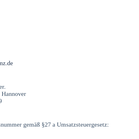
nz.de
er.
t Hannover
9
nsnummer gemäß §27 a Umsatzsteuergesetz: