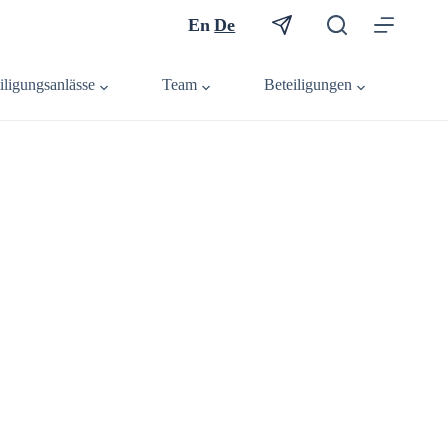
En
De
iligungsanlässe
Team
Beteiligungen