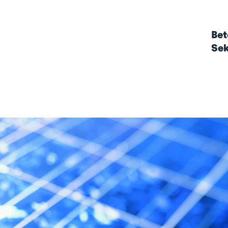
Bet
Sek