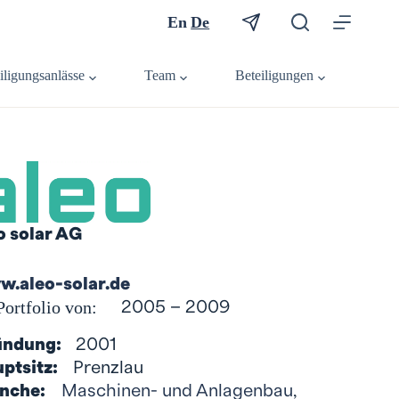
En
De
iligungsanlässe
Team
Beteiligungen
o solar AG
.aleo-solar.de
Portfolio von:
2005 – 2009
ündung:
2001
ptsitz:
Prenzlau
nche:
Maschinen- und Anlagenbau
,