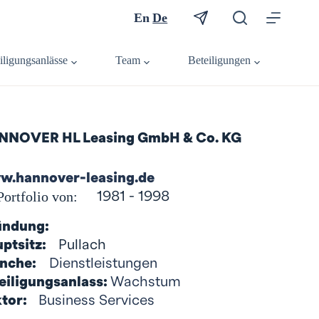
En
De
iligungsanlässe
Team
Beteiligungen
NNOVER HL Leasing GmbH & Co. KG
w.hannover-leasing.de
Portfolio von:
1981 - 1998
ündung:
ptsitz:
Pullach
nche:
Dienstleistungen
eiligungsanlass:
Wachstum
tor:
Business Services