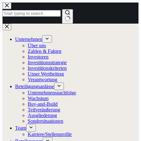
Zum
Inhalt
springen
Keine
Ergebnisse
Unternehmen
Über uns
Zahlen & Fakten
Investoren
Investitionsstrategie
Investitionskriterien
Unser Wertbeitrag
Verantwortung
Beteiligungsanlässe
Unternehmensnachfolge
Wachstum
Buy-and-Build
Teilveräußerung
Ausgliederung
Sondersituationen
Team
Karriere/Stellenprofile