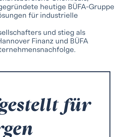
h gegründete heutige BÜFA-Gruppe
sungen für industrielle
ellschafters und stieg als
 Hannover Finanz und BÜFA
nternehmensnachfolge.
gestellt für
rgen