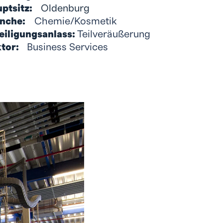
ptsitz:
Oldenburg
nche:
Chemie/Kosmetik
eiligungsanlass:
Teilveräußerung
tor:
Business Services