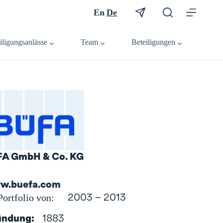
En
De
iligungsanlässe
Team
Beteiligungen
FA GmbH & Co. KG
w.buefa.com
Portfolio von:
2003 – 2013
ündung:
1883