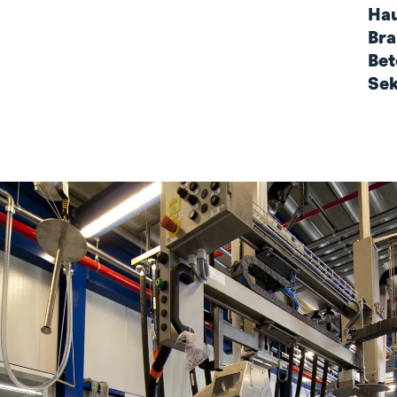
Hau
Bra
Bet
Sek