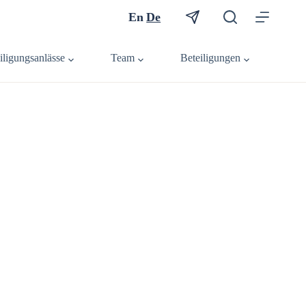
En
De
iligungsanlässe
Team
Beteiligungen