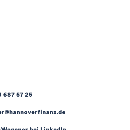
3 687 57 25
r@hannoverfinanz.de
s
Wegener bei LinkedIn