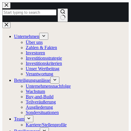
Zum
Inhalt
springen
Keine
Ergebnisse
Unternehmen
Über uns
Zahlen & Fakten
Investoren
Investitionsstrategie
Investitionskriterien
Unser Wertbeitrag
Verantwortung
Beteiligungsanlässe
Unternehmensnachfolge
Wachstum
Buy-and-Build
Teilveräußerung
Ausgliederung
Sondersituationen
Team
Karriere/Stellenprofile