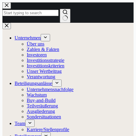
Zum
Inhalt
springen
Keine
Ergebnisse
Unternehmen
Über uns
Zahlen & Fakten
Investoren
Investitionsstrategie
Investitionskriterien
Unser Wertbeitrag
Verantwortung
Beteiligungsanlässe
Unternehmensnachfolge
Wachstum
Buy-and-Build
Teilveräußerung
Ausgliederung
Sondersituationen
Team
Karriere/Stellenprofile